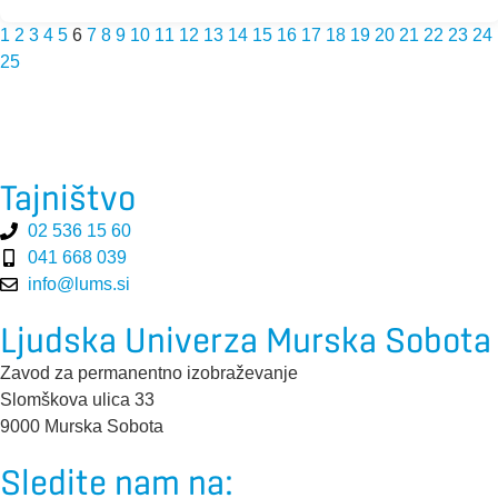
1
2
3
4
5
6
7
8
9
10
11
12
13
14
15
16
17
18
19
20
21
22
23
24
25
Tajništvo
02 536 15 60
041 668 039
info@lums.si
Ljudska Univerza Murska Sobota
Zavod za permanentno izobraževanje
Slomškova ulica 33
9000 Murska Sobota
Sledite nam na: