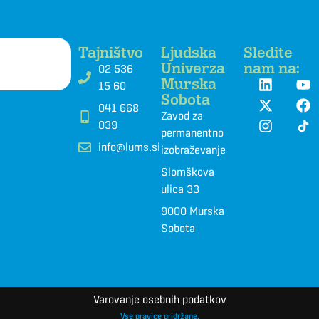
Tajništvo
Ljudska
Sledite
Univerza
nam na:
02 536
Murska
15 60
Sobota
041 668
Zavod za
039
permanentno
info@lums.si
izobraževanje
Slomškova
ulica 33
9000 Murska
Sobota
Varovanje osebnih podatkov
Vse pravice pridržane.