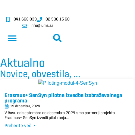
041 668 039
02 536 15 60
info@lums.si
Aktualno
Novice, obvestila, ...
Erasmus+ SenSyn pilotne izvedbe izobraževalnega
programa
19 decembra, 2024
V času od septembra do decembra 2024 smo partnerji projekta
Erasmus+ SenSyn izvedli pilotiranja...
Preberite več >