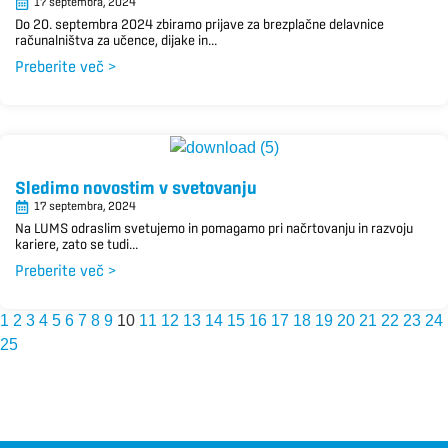
17 septembra, 2024
Do 20. septembra 2024 zbiramo prijave za brezplačne delavnice
računalništva za učence, dijake in...
Preberite več >
Sledimo novostim v svetovanju
17 septembra, 2024
Na LUMS odraslim svetujemo in pomagamo pri načrtovanju in razvoju
kariere, zato se tudi...
Preberite več >
1
2
3
4
5
6
7
8
9
10
11
12
13
14
15
16
17
18
19
20
21
22
23
24
25