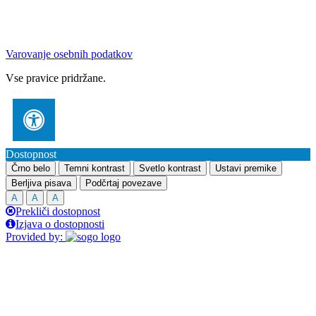
Varovanje osebnih podatkov
Vse pravice pridržane.
Dostopnost
Črno belo
Temni kontrast
Svetlo kontrast
Ustavi premike
Berljiva pisava
Podčrtaj povezave
A
A
A
Prekliči dostopnost
Izjava o dostopnosti
Provided by: