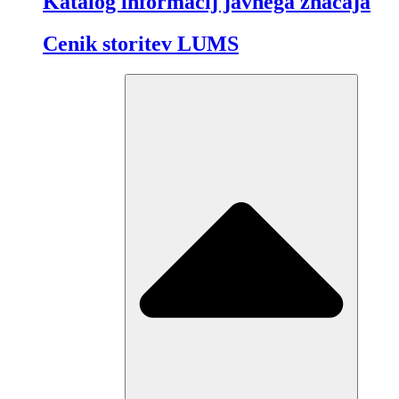
Katalog informacij javnega značaja
Cenik storitev LUMS