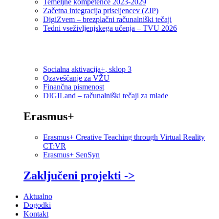
Temeljne kompetence 2023-2029
Začetna integracija priseljencev (ZIP)
DigiZvem – brezplačni računalniški tečaji
Tedni vseživljenjskega učenja – TVU 2026
Socialna aktivacija+, sklop 3
Ozaveščanje za VŽU
Finančna pismenost
DIGILand – računalniški tečaji za mlade
Erasmus+
Erasmus+ Creative Teaching through Virtual Reality
CT:VR
Erasmus+ SenSyn
Zaključeni projekti ->
Aktualno
Dogodki
Kontakt