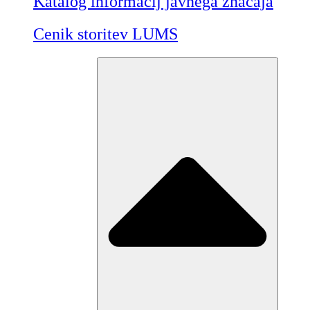
Katalog informacij javnega značaja
Cenik storitev LUMS