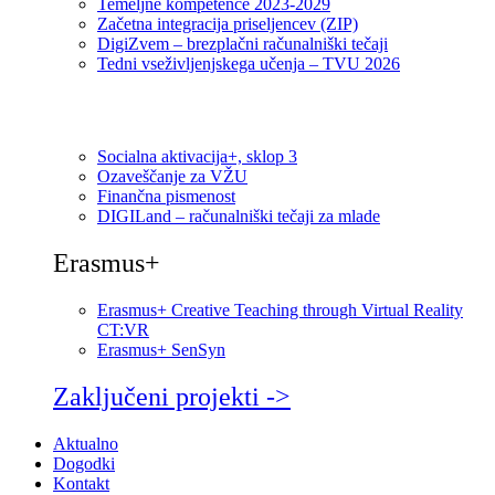
Temeljne kompetence 2023-2029
Začetna integracija priseljencev (ZIP)
DigiZvem – brezplačni računalniški tečaji
Tedni vseživljenjskega učenja – TVU 2026
Socialna aktivacija+, sklop 3
Ozaveščanje za VŽU
Finančna pismenost
DIGILand – računalniški tečaji za mlade
Erasmus+
Erasmus+ Creative Teaching through Virtual Reality
CT:VR
Erasmus+ SenSyn
Zaključeni projekti ->
Aktualno
Dogodki
Kontakt