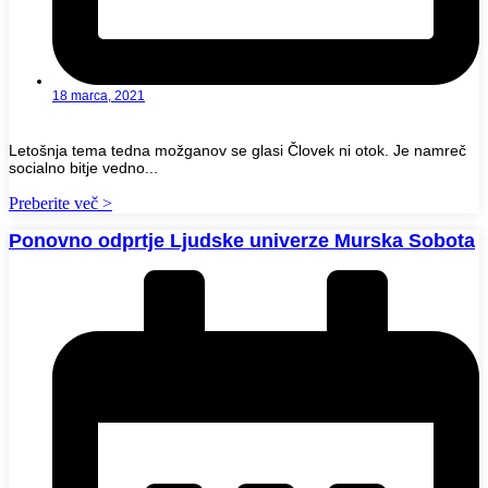
18 marca, 2021
Letošnja tema tedna možganov se glasi Človek ni otok. Je namreč
socialno bitje vedno...
Preberite več >
Ponovno odprtje Ljudske univerze Murska Sobota