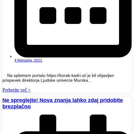
4 februarja, 2021
Na spletnem portalu https://korak-kadri.si/ je bil objavljen
prispevek direktorja Ljudske univerze Murska...
Preberite več >
Ne spreglejte! Nova znanja lahko zdaj pridobite
brezplačno