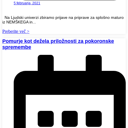
5 februarja, 2021
Na Ljudski univerzi zbiramo prijave na priprave za splošno maturo
iz NEMŠKEGA in...
Preberite več >
Pomurje kot dežela priložnosti za pokoronske
spremembe