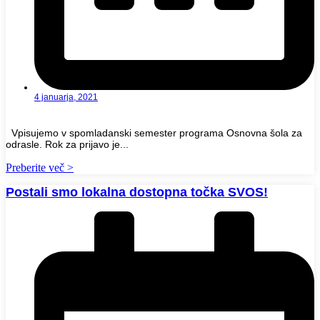
4 januarja, 2021
Vpisujemo v spomladanski semester programa Osnovna šola za
odrasle. Rok za prijavo je...
Preberite več >
Postali smo lokalna dostopna točka SVOS!