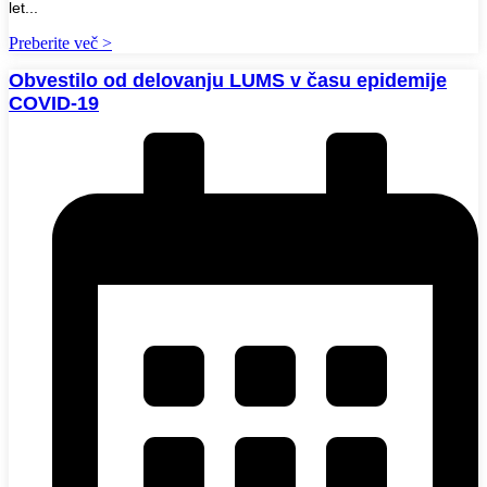
let...
Preberite več >
Obvestilo od delovanju LUMS v času epidemije
COVID-19