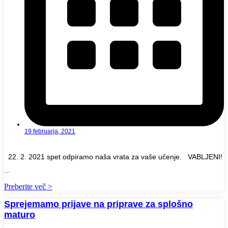
19 februarja, 2021
22. 2. 2021 spet odpiramo naša vrata za vaše učenje. VABLJENI!
...
Preberite več >
Sprejemamo prijave na priprave za splošno
maturo