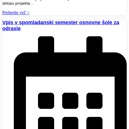
sklopu projekta...
Preberite več >
Vpis v spomladanski semester osnovne šole za
odrasle