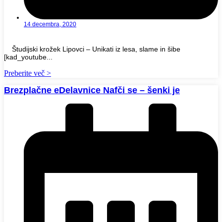
14 decembra, 2020
Študijski krožek Lipovci – Unikati iz lesa, slame in šibe
[kad_youtube...
Preberite več >
Brezplačne eDelavnice Nafči se – šenki je