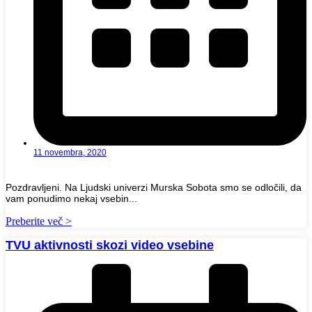
11 novembra, 2020
Pozdravljeni. Na Ljudski univerzi Murska Sobota smo se odločili, da
vam ponudimo nekaj vsebin...
Preberite več >
TVU aktivnosti skozi video vsebine