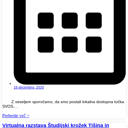
16 decembra, 2020
Z veseljem sporočamo, da smo postali lokalna dostopna točka
SVOS,...
Preberite več >
Virtualna razstava Študijski krožek Tišina in