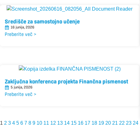
Središče za samostojno učenje
16 junija, 2026
Preberite več >
Zaključna konferenca projekta Finančna pismenost
5 junija, 2026
Preberite več >
1
2
3
4
5
6
7
8
9
10
11
12
13
14
15
16
17
18
19
20
21
22
23
24