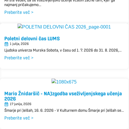
Ali ste vedeli, da se vseživljenjsko učenje včasih začne tam, kjer ga
najmanj pričakujemo...
Preberite več >
Poletni delovni čas LUMS
1 julija, 2026
Ljudska univerza Murska Sobota, v času od 1. 7. 2026 do 31. 8. 2026,...
Preberite več >
Mario Žnidaršič – NAJzgodba vseživljenjskega učenja
2026
17 junija, 2026
Šmarje pri Jelšah, 16. 6. 2026 – V Kulturnem domu Šmarje pri Jelšah se...
Preberite več >