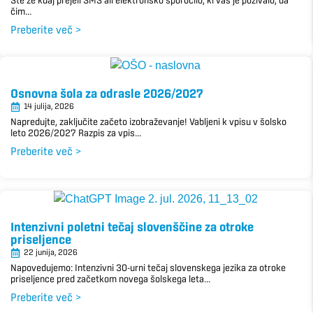
Ste že kdaj prejeli SMS ali elektronsko sporočilo, ki vas je pozivalo, da
čim...
Preberite več >
Osnovna šola za odrasle 2026/2027
14 julija, 2026
Napredujte, zaključite začeto izobraževanje! Vabljeni k vpisu v šolsko
leto 2026/2027 Razpis za vpis...
Preberite več >
Intenzivni poletni tečaj slovenščine za otroke
priseljence
22 junija, 2026
Napovedujemo: Intenzivni 30-urni tečaj slovenskega jezika za otroke
priseljence pred začetkom novega šolskega leta...
Preberite več >