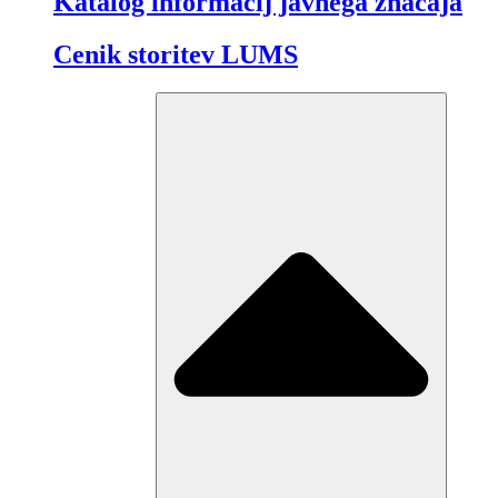
Katalog informacij javnega značaja
Cenik storitev LUMS