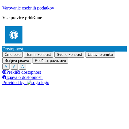
Varovanje osebnih podatkov
Vse pravice pridržane.
Dostopnost
Črno belo
Temni kontrast
Svetlo kontrast
Ustavi premike
Berljiva pisava
Podčrtaj povezave
A
A
A
Prekliči dostopnost
Izjava o dostopnosti
Provided by: