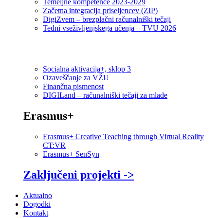
Temeljne kompetence 2023-2029
Začetna integracija priseljencev (ZIP)
DigiZvem – brezplačni računalniški tečaji
Tedni vseživljenjskega učenja – TVU 2026
Socialna aktivacija+, sklop 3
Ozaveščanje za VŽU
Finančna pismenost
DIGILand – računalniški tečaji za mlade
Erasmus+
Erasmus+ Creative Teaching through Virtual Reality
CT:VR
Erasmus+ SenSyn
Zaključeni projekti ->
Aktualno
Dogodki
Kontakt