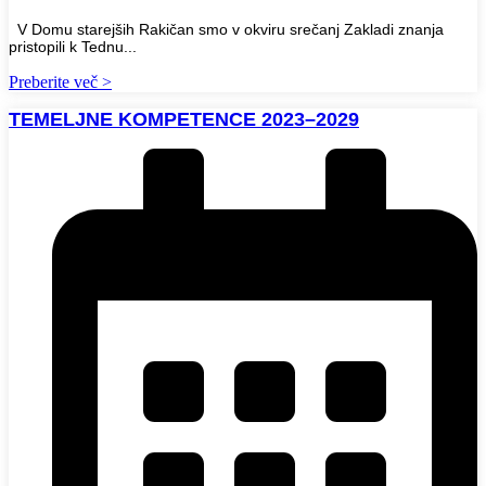
V Domu starejših Rakičan smo v okviru srečanj Zakladi znanja
pristopili k Tednu...
Preberite več >
TEMELJNE KOMPETENCE 2023–2029