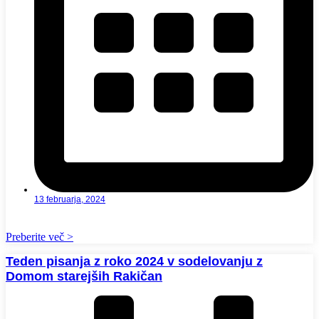
13 februarja, 2024
Preberite več >
Teden pisanja z roko 2024 v sodelovanju z
Domom starejših Rakičan