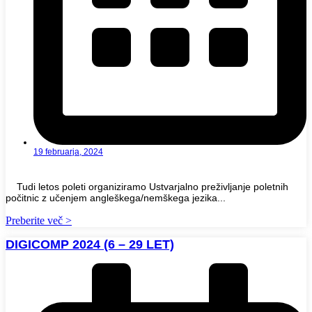
19 februarja, 2024
Tudi letos poleti organiziramo Ustvarjalno preživljanje poletnih
počitnic z učenjem angleškega/nemškega jezika...
Preberite več >
DIGICOMP 2024 (6 – 29 LET)