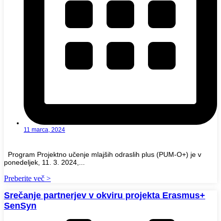
11 marca, 2024
Program Projektno učenje mlajših odraslih plus (PUM-O+) je v
ponedeljek, 11. 3. 2024,...
Preberite več >
Srečanje partnerjev v okviru projekta Erasmus+
SenSyn