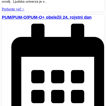
orodij Ljudska univerza je v...
Preberite več >
PUM/PUM-O/PUM-O+ obeležil 24. rojstni dan