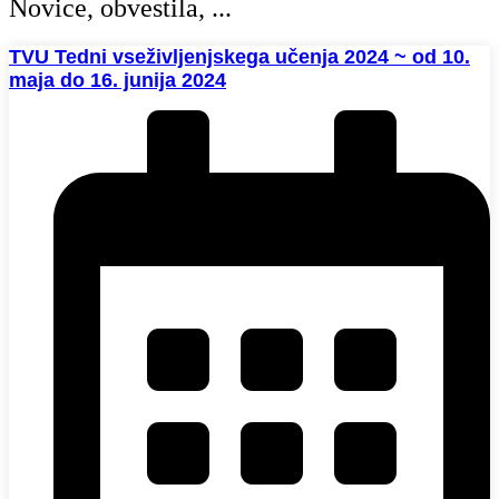
Novice, obvestila, ...
TVU Tedni vseživljenjskega učenja 2024 ~ od 10.
maja do 16. junija 2024