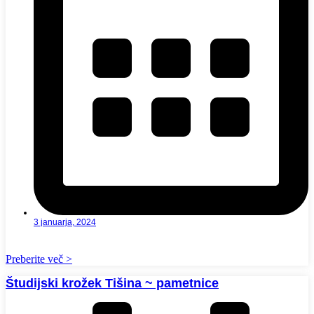
3 januarja, 2024
Preberite več >
Študijski krožek Tišina ~ pametnice