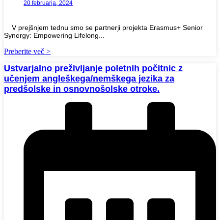
20 februarja, 2024
V prejšnjem tednu smo se partnerji projekta Erasmus+ Senior
Synergy: Empowering Lifelong...
Preberite več >
Ustvarjalno preživljanje poletnih počitnic z
učenjem angleškega/nemškega jezika za
predšolske in osnovnošolske otroke.