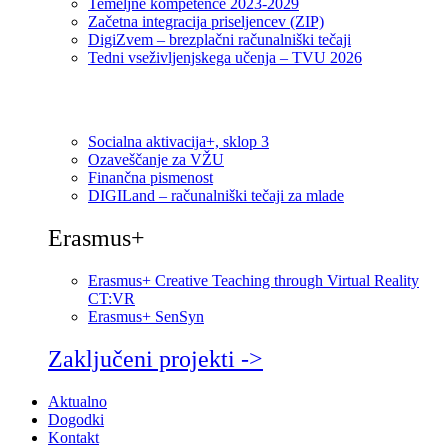
Temeljne kompetence 2023-2029
Začetna integracija priseljencev (ZIP)
DigiZvem – brezplačni računalniški tečaji
Tedni vseživljenjskega učenja – TVU 2026
Socialna aktivacija+, sklop 3
Ozaveščanje za VŽU
Finančna pismenost
DIGILand – računalniški tečaji za mlade
Erasmus+
Erasmus+ Creative Teaching through Virtual Reality
CT:VR
Erasmus+ SenSyn
Zaključeni projekti ->
Aktualno
Dogodki
Kontakt