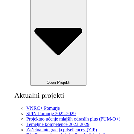
Open Projekti
Aktualni projekti
VNRC+ Pomurje
SPIN Pomurje 2025-2029
Projektno učenje mlajših odraslih plus (PUM-O+)
Temeljne kompetence 2023-2029
Začetna integracija priseljencev (ZIP)