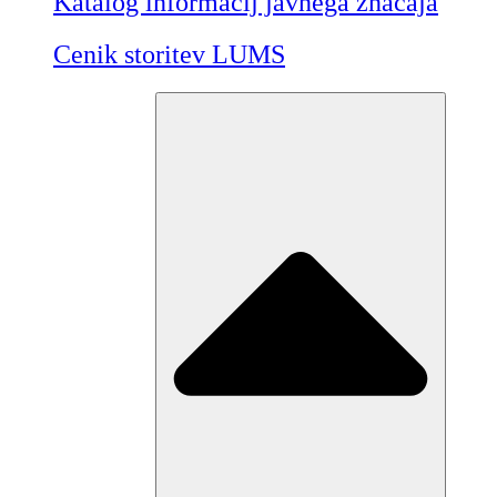
Katalog informacij javnega značaja
Cenik storitev LUMS