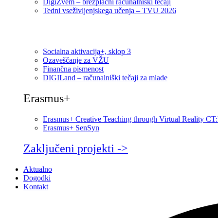
DigiZvem – brezplačni računalniški tečaji
Tedni vseživljenjskega učenja – TVU 2026
Socialna aktivacija+, sklop 3
Ozaveščanje za VŽU
Finančna pismenost
DIGILand – računalniški tečaji za mlade
Erasmus+
Erasmus+ Creative Teaching through Virtual Reality C
Erasmus+ SenSyn
Zaključeni projekti ->
Aktualno
Dogodki
Kontakt