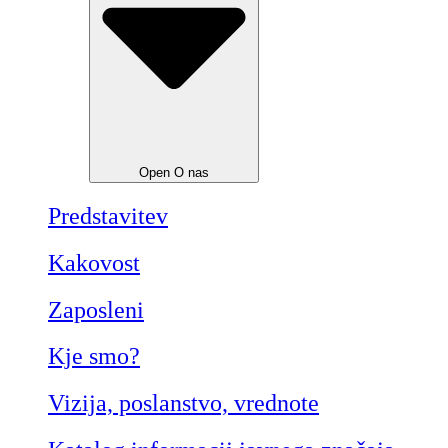
Open O nas
Predstavitev
Kakovost
Zaposleni
Kje smo?
Vizija, poslanstvo, vrednote