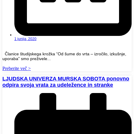
1 junija, 2020
Članice študijskega krožka “Od šume do vrta – izročilo, izkušnje,
uporaba” smo preživele...
Preberite več >
LJUDSKA UNIVERZA MURSKA SOBOTA ponovno
odpira svoja vrata za udeležence in stranke