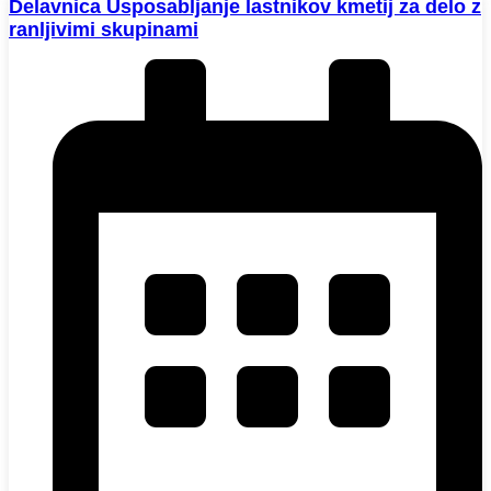
Delavnica Usposabljanje lastnikov kmetij za delo z
ranljivimi skupinami