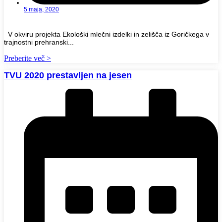
5 maja, 2020
V okviru projekta Ekološki mlečni izdelki in zelišča iz Goričkega v
trajnostni prehranski...
Preberite več >
TVU 2020 prestavljen na jesen