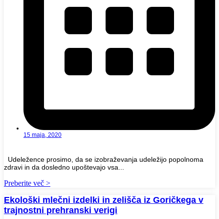
15 maja, 2020
Udeležence prosimo, da se izobraževanja udeležijo popolnoma
zdravi in da dosledno upoštevajo vsa...
Preberite več >
Ekološki mlečni izdelki in zelišča iz Goričkega v
trajnostni prehranski verigi