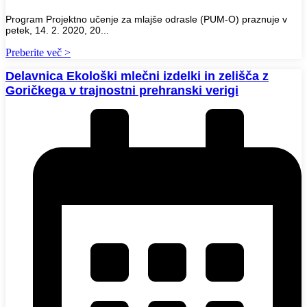
Program Projektno učenje za mlajše odrasle (PUM-O) praznuje v
petek, 14. 2. 2020, 20...
Preberite več >
Delavnica Ekološki mlečni izdelki in zelišča z
Goričkega v trajnostni prehranski verigi