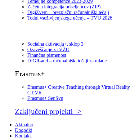
Temeljne kompetence 2023-2029
Začetna integracija priseljencev (ZIP)
DigiZvem – brezplačni računalniški tečaji
Tedni vseživljenjskega učenja – TVU 2026
Socialna aktivacija+, sklop 3
Ozaveščanje za VŽU
Finančna pismenost
DIGILand – računalniški tečaji za mlade
Erasmus+
Erasmus+ Creative Teaching through Virtual Reality
CT:VR
Erasmus+ SenSyn
Zaključeni projekti ->
Aktualno
Dogodki
Kontakt