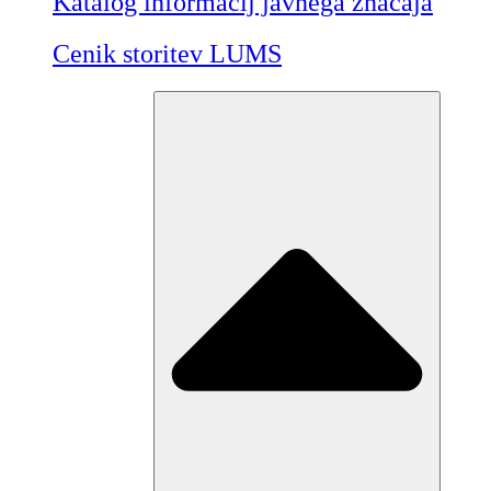
Katalog informacij javnega značaja
Cenik storitev LUMS