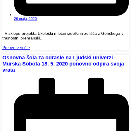
26 maja, 2020
V sklopu projekta Ekološki mlečni izdelki in zelišča z Goričkega v
trajnostni prehranski...
Preberite več >
Osnovna šola za odrasle na Ljudski univerzi
Murska Sobota 18. 5. 2020 ponovno odpira svoja
vrata