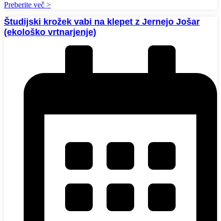
Preberite več >
Študijski krožek vabi na klepet z Jernejo Jošar
(ekološko vrtnarjenje)