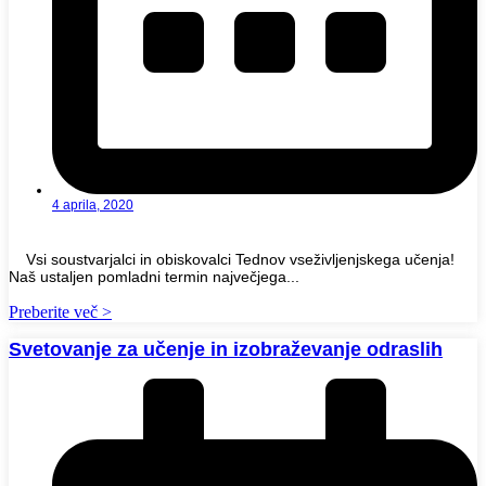
4 aprila, 2020
Vsi soustvarjalci in obiskovalci Tednov vseživljenjskega učenja!
Naš ustaljen pomladni termin največjega...
Preberite več >
Svetovanje za učenje in izobraževanje odraslih