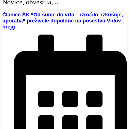
Novice, obvestila, ...
Članice ŠK “Od šume do vrta – izročilo, izkušnje,
uporaba” preživele dopoldne na posestvu Vidov
brejg