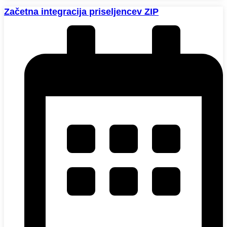
Začetna integracija priseljencev ZIP