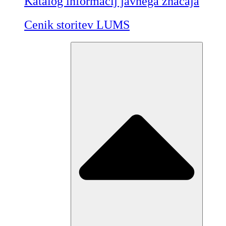
Katalog informacij javnega značaja
Cenik storitev LUMS