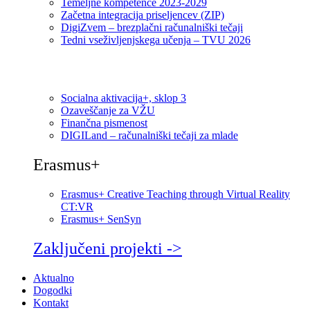
Temeljne kompetence 2023-2029
Začetna integracija priseljencev (ZIP)
DigiZvem – brezplačni računalniški tečaji
Tedni vseživljenjskega učenja – TVU 2026
Socialna aktivacija+, sklop 3
Ozaveščanje za VŽU
Finančna pismenost
DIGILand – računalniški tečaji za mlade
Erasmus+
Erasmus+ Creative Teaching through Virtual Reality
CT:VR
Erasmus+ SenSyn
Zaključeni projekti ->
Aktualno
Dogodki
Kontakt