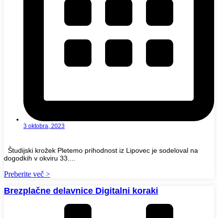
3 oktobra, 2023
Študijski krožek Pletemo prihodnost iz Lipovec je sodeloval na
dogodkih v okviru 33....
Preberite več >
Brezplačne delavnice Digitalni koraki