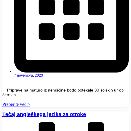
7 novembra, 2023
Priprave na maturo iz nemščine bodo potekale 30 šolskih ur ob
četrtkih...
Preberite več >
Tečaj angleškega jezika za otroke