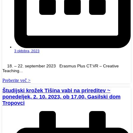
3 oktobra, 2023
18. – 22. september 2023 Erasmus Plus CT:VR – Creative
Teaching...
Preberite več >
Študijski krožek Tišina vabi na prireditev ~
ponedeljek, 2. 10. 2023, ob 17.00, Gasilski dom
Tropovci