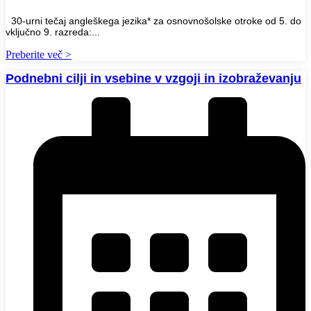
30-urni tečaj angleškega jezika* za osnovnošolske otroke od 5. do
vključno 9. razreda:...
Preberite več >
Podnebni cilji in vsebine v vzgoji in izobraževanju