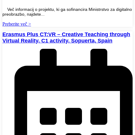
Več informacij o projektu, ki ga sofinancira Ministrstvo za digitalno
preobrazbo, najdete...
Preberite več >
Erasmus Plus CT:VR – Creative Teaching through
Virtual Reality, C1 activity, Sopuerta, Spain