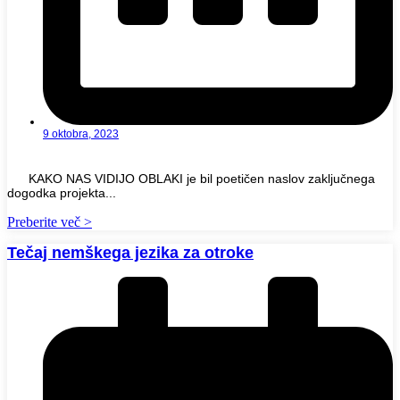
9 oktobra, 2023
KAKO NAS VIDIJO OBLAKI je bil poetičen naslov zaključnega
dogodka projekta...
Preberite več >
Tečaj nemškega jezika za otroke