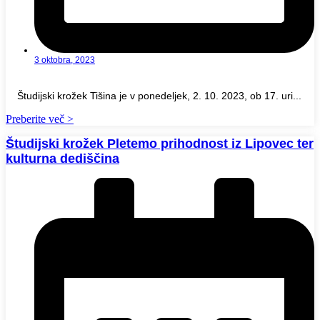
3 oktobra, 2023
Študijski krožek Tišina je v ponedeljek, 2. 10. 2023, ob 17. uri...
Preberite več >
Študijski krožek Pletemo prihodnost iz Lipovec ter
kulturna dediščina