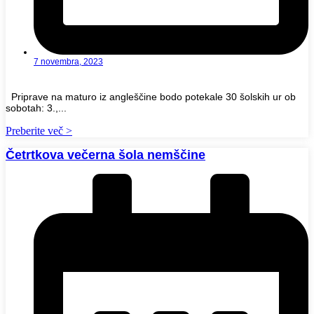
7 novembra, 2023
Priprave na maturo iz angleščine bodo potekale 30 šolskih ur ob
sobotah: 3.,...
Preberite več >
Četrtkova večerna šola nemščine