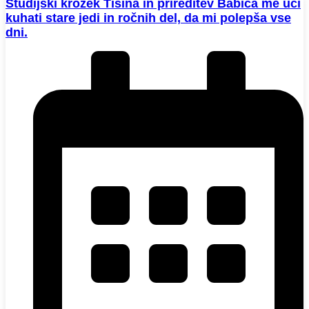
Študijski krožek Tišina in prireditev Babica me uči
kuhati stare jedi in ročnih del, da mi polepša vse
dni.