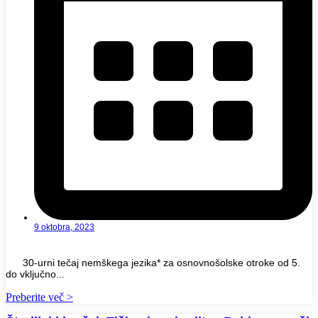
9 oktobra, 2023
30-urni tečaj nemškega jezika* za osnovnošolske otroke od 5.
do vključno...
Preberite več >