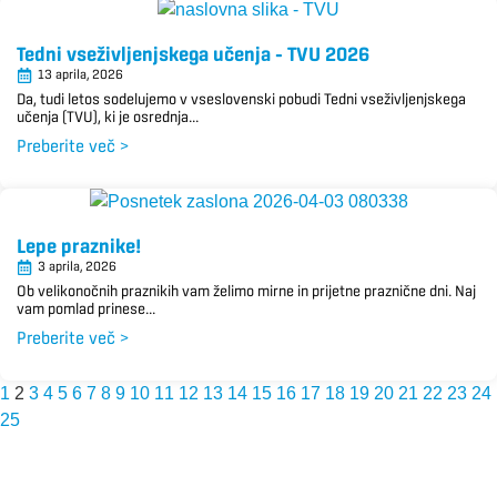
Tedni vseživljenjskega učenja – TVU 2026
13 aprila, 2026
Da, tudi letos sodelujemo v vseslovenski pobudi Tedni vseživljenjskega
učenja (TVU), ki je osrednja...
Preberite več >
Lepe praznike!
3 aprila, 2026
Ob velikonočnih praznikih vam želimo mirne in prijetne praznične dni. Naj
vam pomlad prinese...
Preberite več >
1
2
3
4
5
6
7
8
9
10
11
12
13
14
15
16
17
18
19
20
21
22
23
24
25