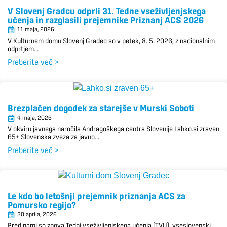
V Slovenj Gradcu odprli 31. Tedne vseživljenjskega
učenja in razglasili prejemnike Priznanj ACS 2026
11 maja, 2026
V Kulturnem domu Slovenj Gradec so v petek, 8. 5. 2026, z nacionalnim
odprtjem...
Preberite več >
Brezplačen dogodek za starejše v Murski Soboti
4 maja, 2026
V okviru javnega naročila Andragoškega centra Slovenije Lahko.si zraven
65+ Slovenska zveza za javno...
Preberite več >
Le kdo bo letošnji prejemnik priznanja ACS za
Pomursko regijo?
30 aprila, 2026
Pred nami so znova Tedni vseživljenjskega učenja (TVU), vseslovenski