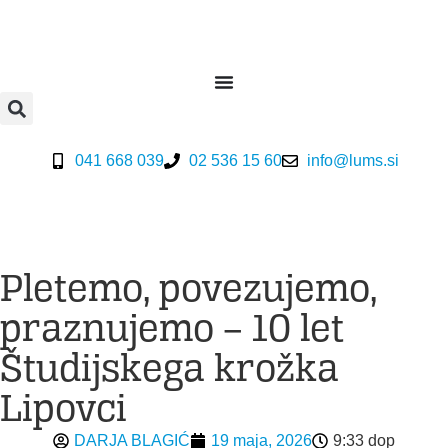
041 668 039
02 536 15 60
info@lums.si
Pletemo, povezujemo,
praznujemo – 10 let
Študijskega krožka
Lipovci
DARJA BLAGIĆ
19 maja, 2026
9:33 dop