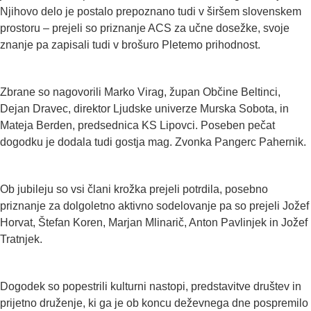
Njihovo delo je postalo prepoznano tudi v širšem slovenskem
prostoru – prejeli so priznanje ACS za učne dosežke, svoje
znanje pa zapisali tudi v brošuro Pletemo prihodnost.
Zbrane so nagovorili Marko Virag, župan Občine Beltinci,
Dejan Dravec, direktor Ljudske univerze Murska Sobota, in
Mateja Berden, predsednica KS Lipovci. Poseben pečat
dogodku je dodala tudi gostja mag. Zvonka Pangerc Pahernik.
Ob jubileju so vsi člani krožka prejeli potrdila, posebno
priznanje za dolgoletno aktivno sodelovanje pa so prejeli Jožef
Horvat, Štefan Koren, Marjan Mlinarič, Anton Pavlinjek in Jožef
Tratnjek.
Dogodek so popestrili kulturni nastopi, predstavitve društev in
prijetno druženje, ki ga je ob koncu deževnega dne pospremilo