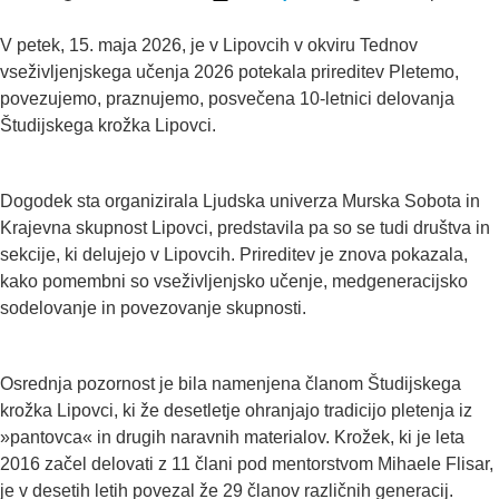
V petek, 15. maja 2026, je v Lipovcih v okviru Tednov
vseživljenjskega učenja 2026 potekala prireditev Pletemo,
povezujemo, praznujemo, posvečena 10-letnici delovanja
Študijskega krožka Lipovci.
Dogodek sta organizirala Ljudska univerza Murska Sobota in
Krajevna skupnost Lipovci, predstavila pa so se tudi društva in
sekcije, ki delujejo v Lipovcih. Prireditev je znova pokazala,
kako pomembni so vseživljenjsko učenje, medgeneracijsko
sodelovanje in povezovanje skupnosti.
Osrednja pozornost je bila namenjena članom Študijskega
krožka Lipovci, ki že desetletje ohranjajo tradicijo pletenja iz
»pantovca« in drugih naravnih materialov. Krožek, ki je leta
2016 začel delovati z 11 člani pod mentorstvom Mihaele Flisar,
je v desetih letih povezal že 29 članov različnih generacij.