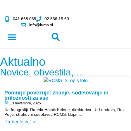
041 668 039
02 536 15 60
info@lums.si
Aktualno
Novice, obvestila, ...
Pomurje povezuje: znanje, sodelovanje in
priložnosti za vse
13 novembra, 2025
Na fotografiji: Rahela Hojnik Kelenc, direktorica LU Lendava, Rok
Petje, strokovni sodelavec RCMS, Bojan...
Preberite več >