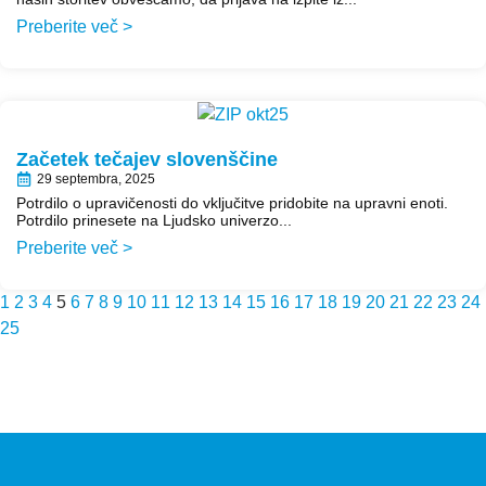
Preberite več >
Začetek tečajev slovenščine
29 septembra, 2025
Potrdilo o upravičenosti do vključitve pridobite na upravni enoti.
Potrdilo prinesete na Ljudsko univerzo...
Preberite več >
1
2
3
4
5
6
7
8
9
10
11
12
13
14
15
16
17
18
19
20
21
22
23
24
25