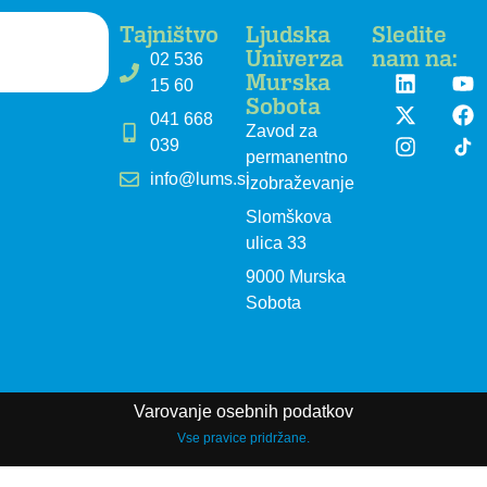
Tajništvo
Ljudska
Sledite
Univerza
nam na:
02 536
Murska
15 60
Sobota
041 668
Zavod za
039
permanentno
info@lums.si
izobraževanje
Slomškova
ulica 33
9000 Murska
Sobota
Varovanje osebnih podatkov
Vse pravice pridržane.