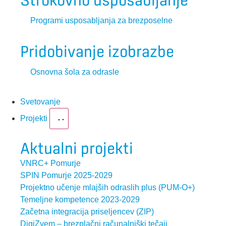
Strokovno usposabljanje
Programi usposabljanja za brezposelne
Pridobivanje izobrazbe
Osnovna šola za odrasle
Svetovanje
Projekti
Aktualni projekti
VNRC+ Pomurje
SPIN Pomurje 2025-2029
Projektno učenje mlajših odraslih plus (PUM-O+)
Temeljne kompetence 2023-2029
Začetna integracija priseljencev (ZIP)
DigiZvem – brezplačni računalniški tečaji