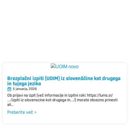
Brezplačni izpiti (UOIM) iz slovenščine kot drugega
in tujega jezika
5 januarja, 2026
Ob prijavi na izpit (več informacije in izpitni roki: https://lums.si/
…/izpiti-iz-slovenscine-kot-drugega-in…/) morate obvezno prinesti
ali...
Preberite več >