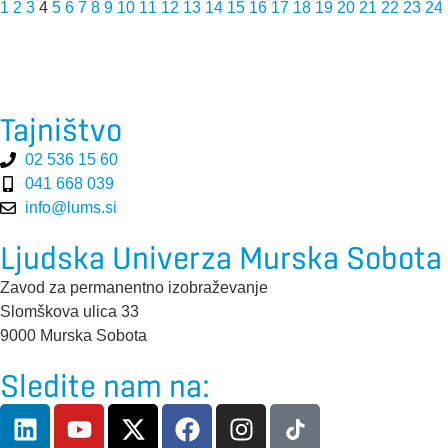
1
2
3
4
5
6
7
8
9
10
11
12
13
14
15
16
17
18
19
20
21
22
23
24
Tajništvo
02 536 15 60
041 668 039
info@lums.si
Ljudska Univerza Murska Sobota
Zavod za permanentno izobraževanje
Slomškova ulica 33
9000 Murska Sobota
Sledite nam na: