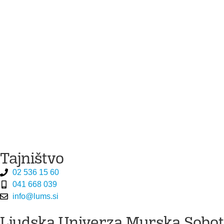
Tajništvo
02 536 15 60
041 668 039
info@lums.si
Ljudska Univerza Murska Sobo