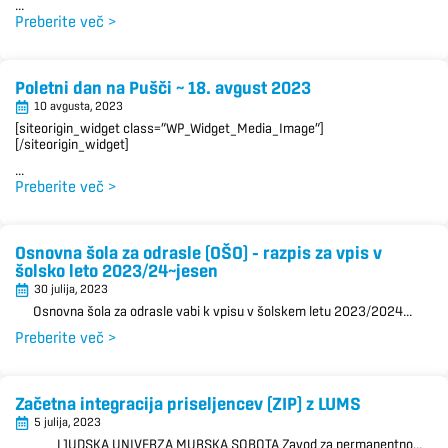
...
Preberite več >
Poletni dan na Pušči ~ 18. avgust 2023
10 avgusta, 2023
[siteorigin_widget class=”WP_Widget_Media_Image”]
[/siteorigin_widget]
...
Preberite več >
Osnovna šola za odrasle (OŠO) – razpis za vpis v
šolsko leto 2023/24~jesen
30 julija, 2023
Osnovna šola za odrasle vabi k vpisu v šolskem letu 2023/2024...
Preberite več >
Začetna integracija priseljencev (ZIP) z LUMS
5 julija, 2023
LJUDSKA UNIVERZA MURSKA SOBOTA Zavod za permanentno...