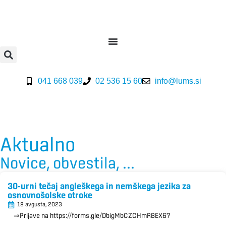
041 668 039
02 536 15 60
info@lums.si
Aktualno
Novice, obvestila, ...
30-urni tečaj angleškega in nemškega jezika za
osnovnošolske otroke
18 avgusta, 2023
⇒Prijave na https://forms.gle/DbigMbCZCHmRBEX67