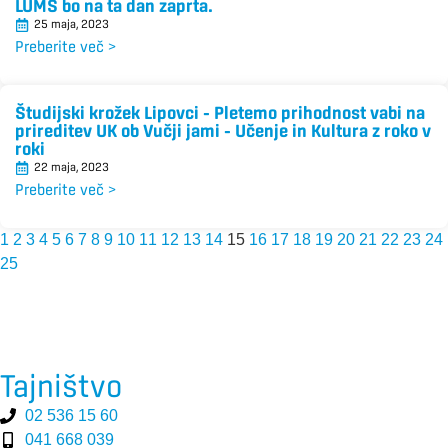
LUMS bo na ta dan zaprta.
25 maja, 2023
Preberite več >
Študijski krožek Lipovci – Pletemo prihodnost vabi na
prireditev UK ob Vučji jami – Učenje in Kultura z roko v
roki
22 maja, 2023
Preberite več >
1
2
3
4
5
6
7
8
9
10
11
12
13
14
15
16
17
18
19
20
21
22
23
24
25
Tajništvo
02 536 15 60
041 668 039