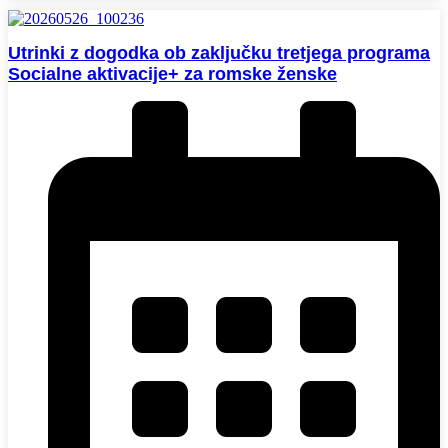
Utrinki z dogodka ob zaključku tretjega programa
Socialne aktivacije+ za romske ženske