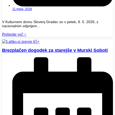
11 maja, 2026
V Kulturnem domu Slovenj Gradec so v petek, 8. 5. 2026, z
nacionalnim odprtjem...
Preberite več >
Brezplačen dogodek za starejše v Murski Soboti