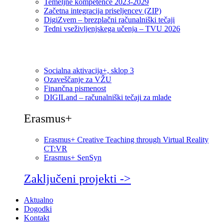
Temeljne kompetence 2023-2029
Začetna integracija priseljencev (ZIP)
DigiZvem – brezplačni računalniški tečaji
Tedni vseživljenjskega učenja – TVU 2026
Socialna aktivacija+, sklop 3
Ozaveščanje za VŽU
Finančna pismenost
DIGILand – računalniški tečaji za mlade
Erasmus+
Erasmus+ Creative Teaching through Virtual Reality
CT:VR
Erasmus+ SenSyn
Zaključeni projekti ->
Aktualno
Dogodki
Kontakt