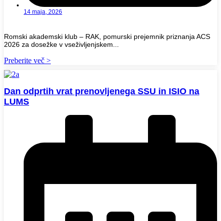
14 maja, 2026
Romski akademski klub – RAK, pomurski prejemnik priznanja ACS
2026 za dosežke v vseživljenjskem...
Preberite več >
Dan odprtih vrat prenovljenega SSU in ISIO na
LUMS