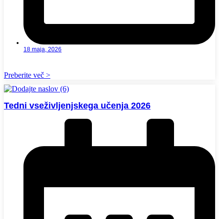
18 maja, 2026
Preberite več >
Tedni vseživljenjskega učenja 2026