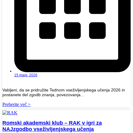
15 maja, 2026
Vabljeni, da se pridružite Tednom vseživljenjskega učenja 2026 in
postanete del zgodb znanja, povezovanja...
Preberite več >
Romski akademski klub – RAK v igri za
NAJzgodbo vseživljenjskega učenja