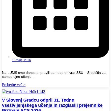
11 maja, 2026
Na LUMS smo danes pripravili dan odprtih vrat SSU – Središča za
samostojno učenje...
Preberite več >
V Slovenj Gradcu odprli 31. Tedne
vseživljenjskega učenja in razglasili prejemnike
Priznanj ACS 2026