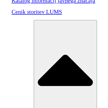
Katalog informacij javnega značaja
Cenik storitev LUMS