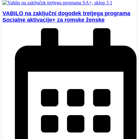
VABILO na zaključni dogodek tretjega programa
Socialne aktivacije+ za romske ženske