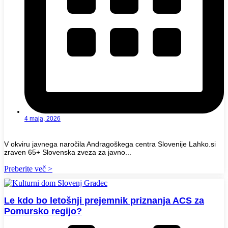
4 maja, 2026
V okviru javnega naročila Andragoškega centra Slovenije Lahko.si
zraven 65+ Slovenska zveza za javno...
Preberite več >
Le kdo bo letošnji prejemnik priznanja ACS za
Pomursko regijo?