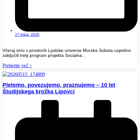
27 maja, 2026
Včeraj smo v prostorih Ljudske univerze Murska Sobota uspešno
zaključili tretji program projekta Socialna...
Preberite več >
Pletemo, povezujemo, praznujemo – 10 let
Študijskega krožka Lipovci