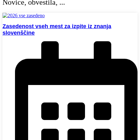
Novice, obvestila, ...
Zasedenost vseh mest za izpite iz znanja
slovenščine