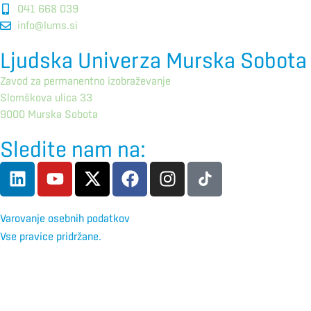
041 668 039
info@lums.si
Ljudska Univerza Murska Sobota
Zavod za permanentno izobraževanje
Slomškova ulica 33
9000 Murska Sobota
Sledite nam na:
Varovanje osebnih podatkov
Vse pravice pridržane.