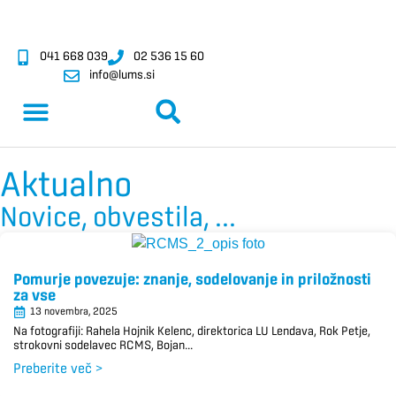
041 668 039
02 536 15 60
info@lums.si
Aktualno
Novice, obvestila, ...
Pomurje povezuje: znanje, sodelovanje in priložnosti
za vse
13 novembra, 2025
Na fotografiji: Rahela Hojnik Kelenc, direktorica LU Lendava, Rok Petje,
strokovni sodelavec RCMS, Bojan...
Preberite več >