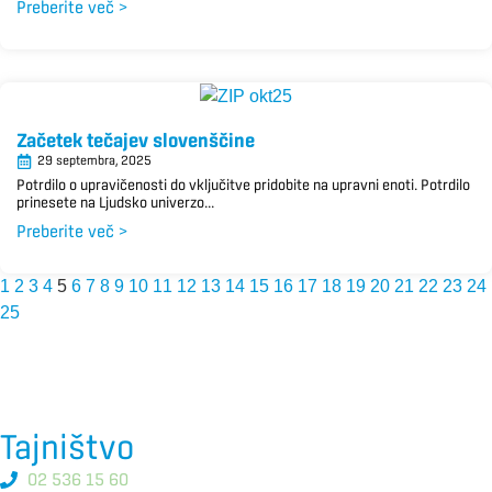
Preberite več >
Začetek tečajev slovenščine
29 septembra, 2025
Potrdilo o upravičenosti do vključitve pridobite na upravni enoti. Potrdilo
prinesete na Ljudsko univerzo...
Preberite več >
1
2
3
4
5
6
7
8
9
10
11
12
13
14
15
16
17
18
19
20
21
22
23
24
25
Tajništvo
02 536 15 60