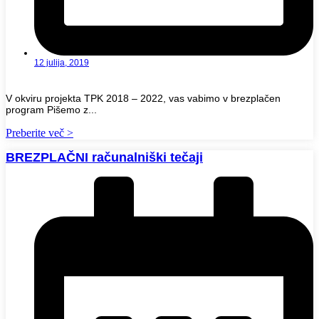
12 julija, 2019
V okviru projekta TPK 2018 – 2022, vas vabimo v brezplačen
program Pišemo z...
Preberite več >
BREZPLAČNI računalniški tečaji