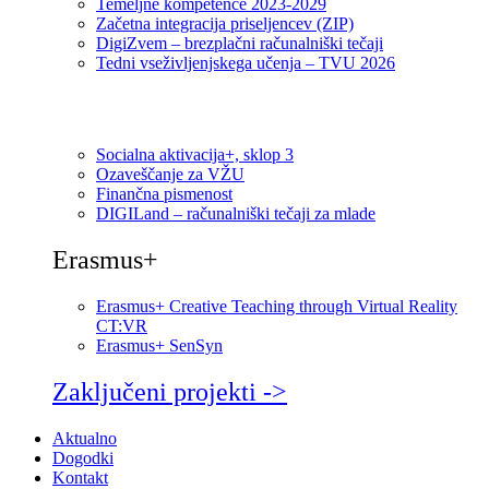
Temeljne kompetence 2023-2029
Začetna integracija priseljencev (ZIP)
DigiZvem – brezplačni računalniški tečaji
Tedni vseživljenjskega učenja – TVU 2026
Socialna aktivacija+, sklop 3
Ozaveščanje za VŽU
Finančna pismenost
DIGILand – računalniški tečaji za mlade
Erasmus+
Erasmus+ Creative Teaching through Virtual Reality
CT:VR
Erasmus+ SenSyn
Zaključeni projekti ->
Aktualno
Dogodki
Kontakt