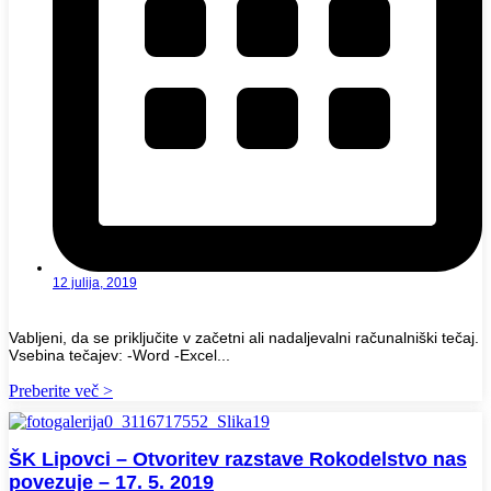
12 julija, 2019
Vabljeni, da se priključite v začetni ali nadaljevalni računalniški tečaj.
Vsebina tečajev: -Word -Excel...
Preberite več >
ŠK Lipovci – Otvoritev razstave Rokodelstvo nas
povezuje – 17. 5. 2019