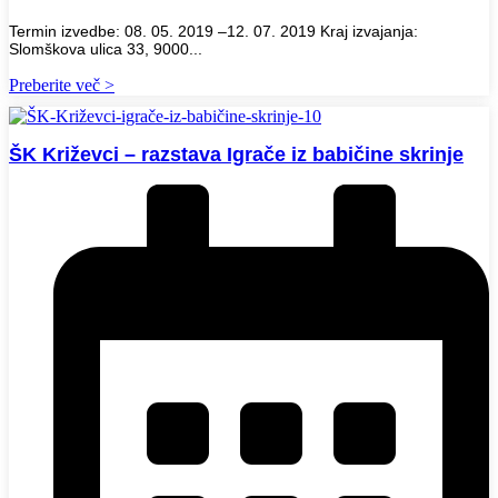
Termin izvedbe: 08. 05. 2019 –12. 07. 2019 Kraj izvajanja:
Slomškova ulica 33, 9000...
Preberite več >
ŠK Križevci – razstava Igrače iz babičine skrinje