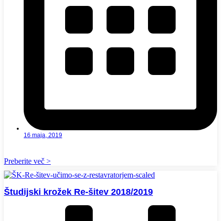
16 maja, 2019
Preberite več >
Študijski krožek Re-šitev 2018/2019