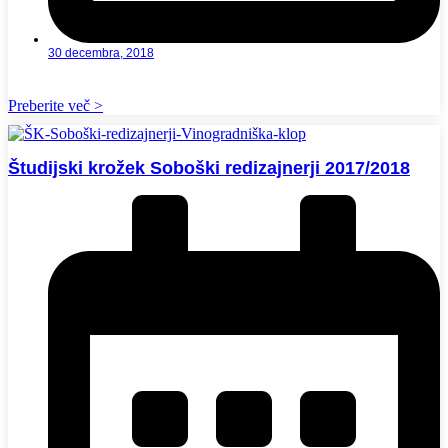
30 decembra, 2018
Preberite več >
Študijski krožek Soboški redizajnerji 2017/2018