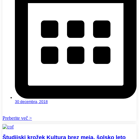
30 decembra, 2018
Preberite več >
Študijski krožek Kultura brez meja, šolsko leto