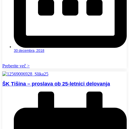
30 decembra, 2018
Preberite več >
ŠK Tišina – proslava ob 25-letnici delovanja