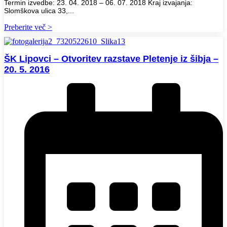
Termin izvedbe: 23. 04. 2018 – 06. 07. 2018 Kraj izvajanja:
Slomškova ulica 33,...
Preberite več >
ŠK Lipovci – Otvoritev razstave Pletenje iz šibja –
20. 5. 2016