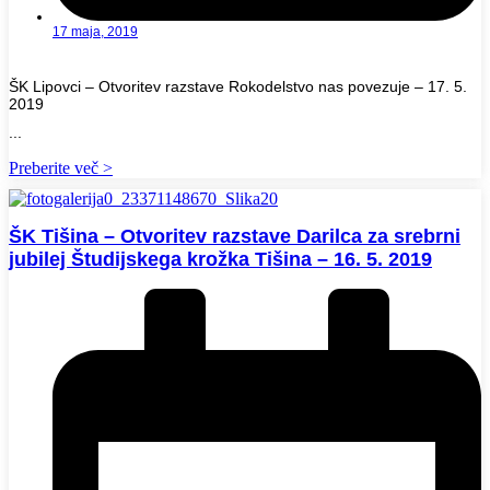
17 maja, 2019
ŠK Lipovci – Otvoritev razstave Rokodelstvo nas povezuje – 17. 5.
2019
...
Preberite več >
ŠK Tišina – Otvoritev razstave Darilca za srebrni
jubilej Študijskega krožka Tišina – 16. 5. 2019