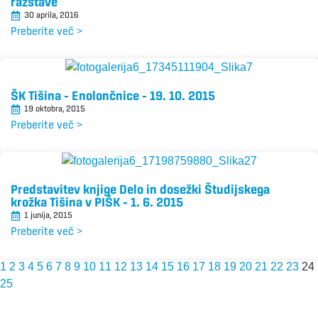
razstave
30 aprila, 2016
Preberite več >
ŠK Tišina – Enolončnice – 19. 10. 2015
19 oktobra, 2015
Preberite več >
Predstavitev knjige Delo in dosežki Študijskega
krožka Tišina v PIŠK – 1. 6. 2015
1 junija, 2015
Preberite več >
1
2
3
4
5
6
7
8
9
10
11
12
13
14
15
16
17
18
19
20
21
22
23
24
25