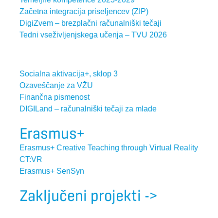
Začetna integracija priseljencev (ZIP)
DigiZvem – brezplačni računalniški tečaji
Tedni vseživljenjskega učenja – TVU 2026
Socialna aktivacija+, sklop 3
Ozaveščanje za VŽU
Finančna pismenost
DIGILand – računalniški tečaji za mlade
Erasmus+
Erasmus+ Creative Teaching through Virtual Reality
CT:VR
Erasmus+ SenSyn
Zaključeni projekti ->