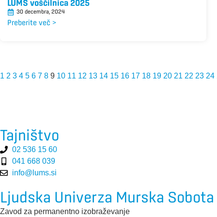
LUMS voščilnica 2025
30 decembra, 2024
Preberite več >
1
2
3
4
5
6
7
8
9
10
11
12
13
14
15
16
17
18
19
20
21
22
23
24
Tajništvo
02 536 15 60
041 668 039
info@lums.si
Ljudska Univerza Murska Sobota
Zavod za permanentno izobraževanje