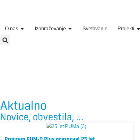
O nas
Izobraževanje
Svetovanje
Projekti
Aktualno
Novice, obvestila, ...
Program PUM-O Plus praznoval 25 let