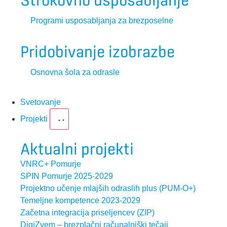
Strokovno usposabljanje
Programi usposabljanja za brezposelne
Pridobivanje izobrazbe
Osnovna šola za odrasle
Svetovanje
Projekti
Aktualni projekti
VNRC+ Pomurje
SPIN Pomurje 2025-2029
Projektno učenje mlajših odraslih plus (PUM-O+)
Temeljne kompetence 2023-2029
Začetna integracija priseljencev (ZIP)
DigiZvem – brezplačni računalniški tečaji