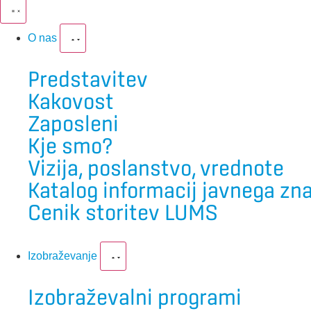
O nas
Predstavitev
Kakovost
Zaposleni
Kje smo?
Vizija, poslanstvo, vrednote
Katalog informacij javnega zn
Cenik storitev LUMS
Izobraževanje
Izobraževalni programi