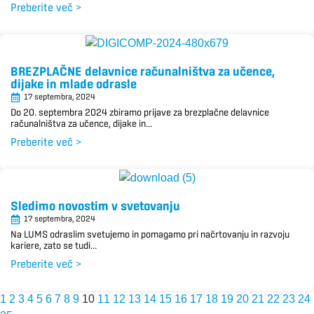
Preberite več >
BREZPLAČNE delavnice računalništva za učence,
dijake in mlade odrasle
17 septembra, 2024
Do 20. septembra 2024 zbiramo prijave za brezplačne delavnice
računalništva za učence, dijake in...
Preberite več >
Sledimo novostim v svetovanju
17 septembra, 2024
Na LUMS odraslim svetujemo in pomagamo pri načrtovanju in razvoju
kariere, zato se tudi...
Preberite več >
1
2
3
4
5
6
7
8
9
10
11
12
13
14
15
16
17
18
19
20
21
22
23
24