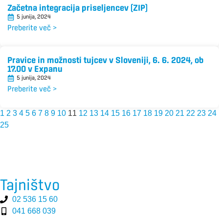
Začetna integracija priseljencev (ZIP)
5 junija, 2024
Preberite več >
Pravice in možnosti tujcev v Sloveniji, 6. 6. 2024, ob
17.00 v Expanu
5 junija, 2024
Preberite več >
1
2
3
4
5
6
7
8
9
10
11
12
13
14
15
16
17
18
19
20
21
22
23
24
25
Tajništvo
02 536 15 60
041 668 039