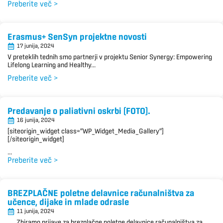
Preberite več >
Erasmus+ SenSyn projektne novosti
17 junija, 2024
V preteklih tednih smo partnerji v projektu Senior Synergy: Empowering
Lifelong Learning and Healthy...
Preberite več >
Predavanje o paliativni oskrbi (FOTO).
16 junija, 2024
[siteorigin_widget class=”WP_Widget_Media_Gallery”]
[/siteorigin_widget]
...
Preberite več >
BREZPLAČNE poletne delavnice računalništva za
učence, dijake in mlade odrasle
11 junija, 2024
Zbiramo prijave za brezplačne poletne delavnice računalništva za