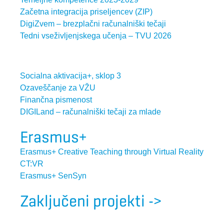
Začetna integracija priseljencev (ZIP)
DigiZvem – brezplačni računalniški tečaji
Tedni vseživljenjskega učenja – TVU 2026
Socialna aktivacija+, sklop 3
Ozaveščanje za VŽU
Finančna pismenost
DIGILand – računalniški tečaji za mlade
Erasmus+
Erasmus+ Creative Teaching through Virtual Reality
CT:VR
Erasmus+ SenSyn
Zaključeni projekti ->