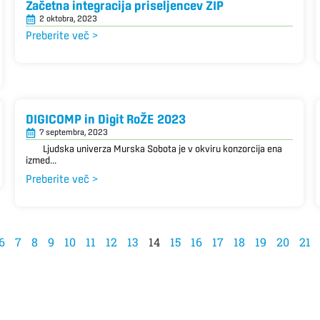
Začetna integracija priseljencev ZIP
2 oktobra, 2023
Preberite več >
DIGICOMP in Digit RoŽE 2023
7 septembra, 2023
Ljudska univerza Murska Sobota je v okviru konzorcija ena
izmed...
Preberite več >
6
7
8
9
10
11
12
13
14
15
16
17
18
19
20
21