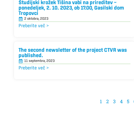
Študijski krožek Tišina vabi na prireditev ~
ponedeljek, 2. 10. 2023, ob 17.00, Gasilski dom
Tropovci
2 oktobra, 2023
Preberite več >
The second newsletter of the project CTVR was
published.
11 septembra, 2023
Preberite več >
1
2
3
4
5