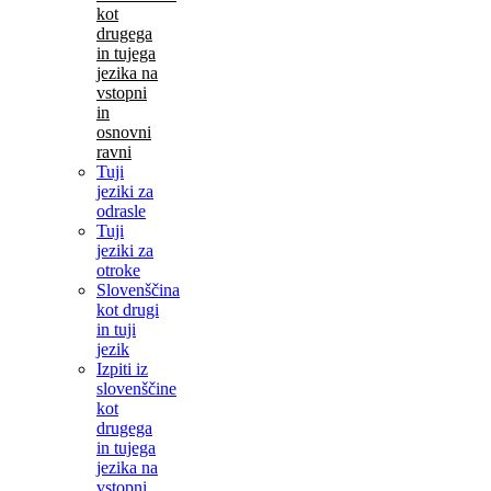
kot
drugega
in tujega
jezika na
vstopni
in
osnovni
ravni
Tuji
jeziki za
odrasle
Tuji
jeziki za
otroke
Slovenščina
kot drugi
in tuji
jezik
Izpiti iz
slovenščine
kot
drugega
in tujega
jezika na
vstopni