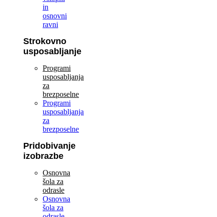
in
osnovni
ravni
Strokovno
usposabljanje
Programi
usposabljanja
za
brezposelne
Programi
usposabljanja
za
brezposelne
Pridobivanje
izobrazbe
Osnovna
šola za
odrasle
Osnovna
šola za
odrasle