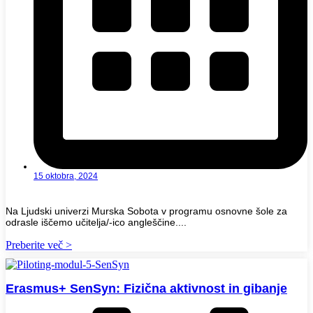
15 oktobra, 2024
Na Ljudski univerzi Murska Sobota v programu osnovne šole za
odrasle iščemo učitelja/-ico angleščine....
Preberite več >
Erasmus+ SenSyn: Fizična aktivnost in gibanje