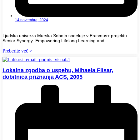
14 novembra, 2024
Ljudska univerza Murska Sobota sodeluje v Erasmus+ projektu
Senior Synergy: Empowering Lifelong Learning and...
Preberite več >
Lokalna zgodba o uspehu, Mihaela Flisar,
dobitnica priznanja ACS, 2005