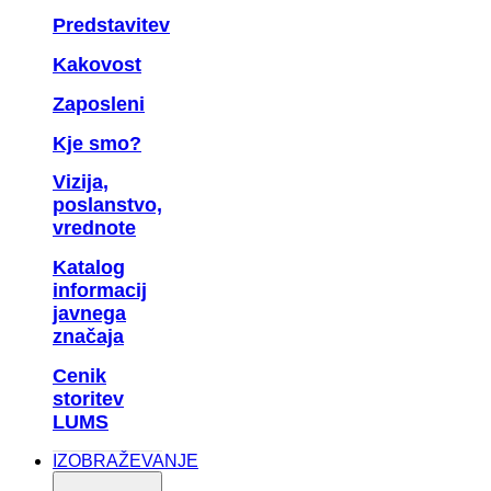
Predstavitev
Kakovost
Zaposleni
Kje smo?
Vizija,
poslanstvo,
vrednote
Katalog
informacij
javnega
značaja
Cenik
storitev
LUMS
IZOBRAŽEVANJE