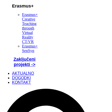
Erasmus+
Erasmus+
Creative
Teaching
through
Virtual
Reality
CT:VR
Erasmus+
SenSyn
Zaključeni
projekti ->
AKTUALNO
DOGODKI
KONTAKT