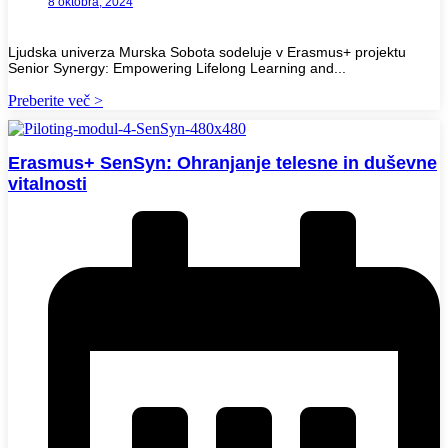
8 oktobra, 2024
Ljudska univerza Murska Sobota sodeluje v Erasmus+ projektu
Senior Synergy: Empowering Lifelong Learning and...
Preberite več >
Erasmus+ SenSyn: Ohranjanje telesne in duševne
vitalnosti