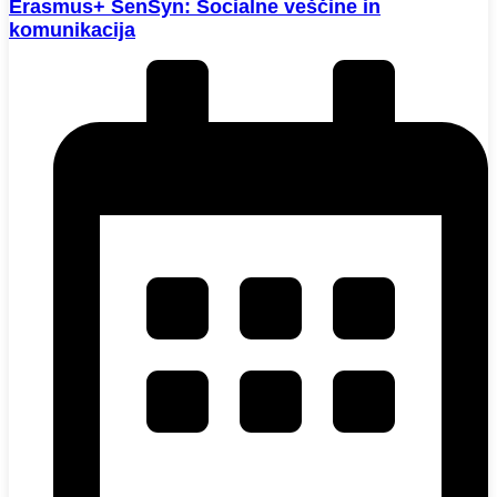
Erasmus+ SenSyn: Socialne veščine in
komunikacija