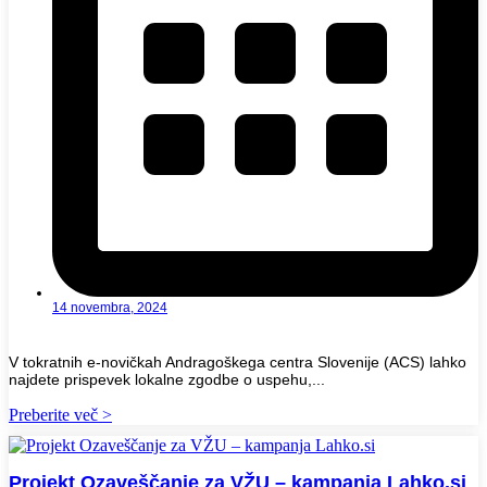
14 novembra, 2024
V tokratnih e-novičkah Andragoškega centra Slovenije (ACS) lahko
najdete prispevek lokalne zgodbe o uspehu,...
Preberite več >
Projekt Ozaveščanje za VŽU – kampanja Lahko.si