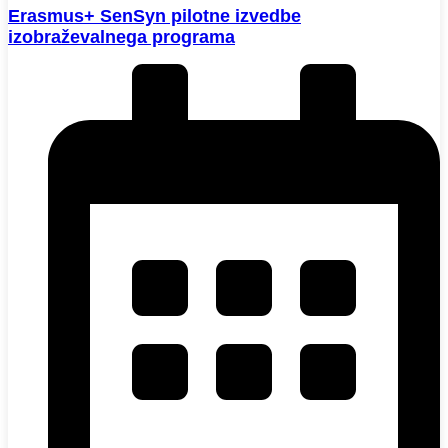
Erasmus+ SenSyn pilotne izvedbe
izobraževalnega programa