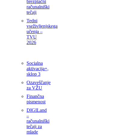
brezplačni
računalniški
tečaji
Tedni
vseživljenjskega
učenja –
TVU
2026
Socialna
aktivacija+,
sklop 3
Ozaveščanje
za VŽU
Finančna
pismenost
DIGILand
–
računalniški
tečaji za
mlade