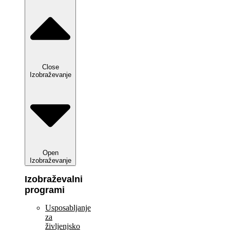
Close
Izobraževanje
Open
Izobraževanje
Izobraževalni
programi
Usposabljanje
za
življenjsko