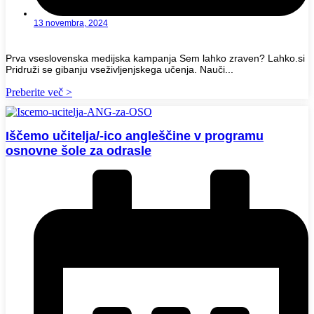
13 novembra, 2024
Prva vseslovenska medijska kampanja Sem lahko zraven? Lahko.si
Pridruži se gibanju vseživljenjskega učenja. Nauči...
Preberite več >
Iščemo učitelja/-ico angleščine v programu
osnovne šole za odrasle