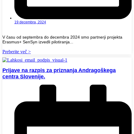
19 decembra, 2024
V času od septembra do decembra 2024 smo partnerji projekta
Erasmus+ SenSyn izvedli pilotiranja...
Preberite več >
Prijave na razpis za priznanja Andragoškega
centra Slovenije.