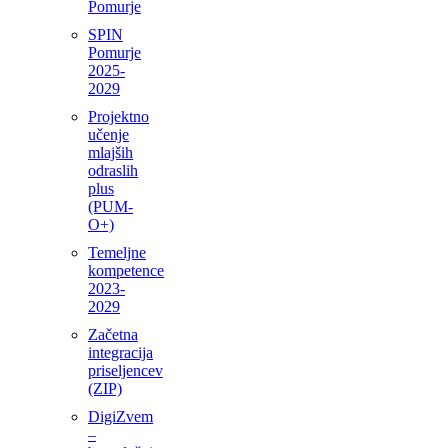
Pomurje
SPIN
Pomurje
2025-
2029
Projektno
učenje
mlajših
odraslih
plus
(PUM-
O+)
Temeljne
kompetence
2023-
2029
Začetna
integracija
priseljencev
(ZIP)
DigiZvem
–